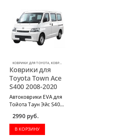
КОВРИКИ ДЛЯ TOYOTA
,
КОВРИКИ ДЛЯ TOYOTA TOWN ACE
Коврики для
Toyota Town Ace
S400 2008-2020
Автоковрики EVA для
Тойота Таун Эйс S400
2008-2020
можно
2990
руб.
приобрести в
комплектации:
В КОРЗИНУ
водительский коврик,