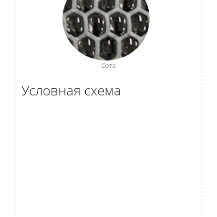
Сота
Условная схема