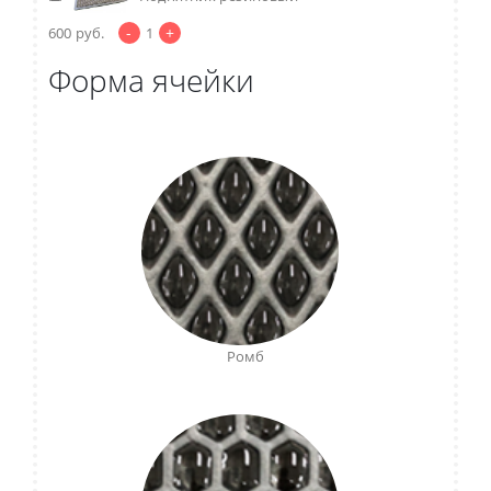
-
+
600
руб.
1
Форма ячейки
Ромб