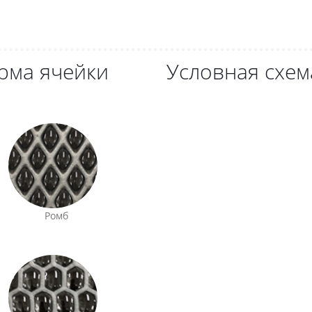
рма ячейки
Условная схем
Ромб