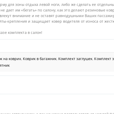
му для зоны отдыха левой ноги, либо же сделать ее отдельн
не дает им «бегать» по салону, как это делают резиновые ков
влекут внимание и не оставят равнодушными Ваших пассажи
ты-крепления и защищает ковер водителя от износа от жестк
казе комплекта в салон!
к на коврик
,
Коврик в багажник
,
Комплект заглушек
,
Комплект 
ятник