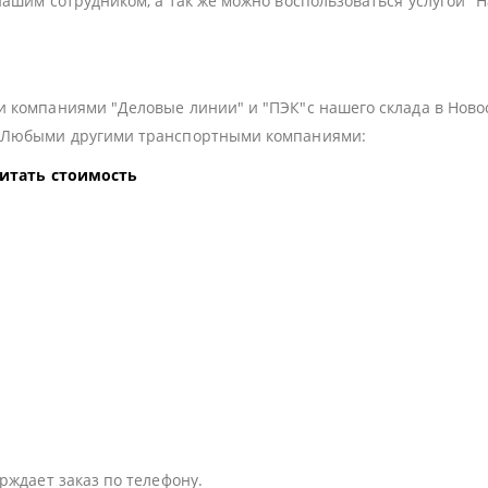
нашим сотрудником, а так же можно воспользоваться услугой "
 компаниями "Деловые линии" и "ПЭК"с нашего склада в Ново
з Любыми другими транспортными компаниями:
читать стоимость
:
рждает заказ по телефону.