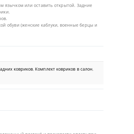
ым язычком или оставить открытой. Задние
рики.
ров.
ой обуви (женские каблуки, военные берцы и
задних ковриков
,
Комплект ковриков в салон
,