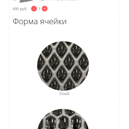
-
+
600
руб.
1
Форма ячейки
Ромб