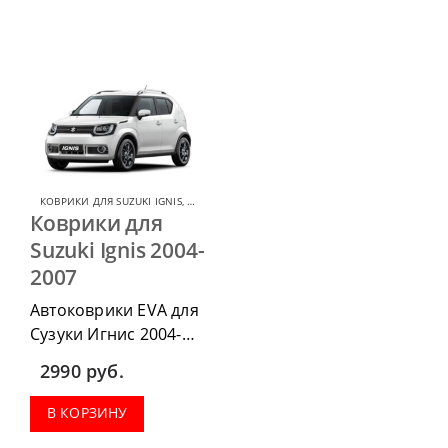
КОВРИКИ ДЛЯ SUZUKI IGNIS
,
КОВРИКИ ДЛЯ SUZUKI
Коврики для
Suzuki Ignis 2004-
2007
Автоковрики EVA для
Сузуки Игнис 2004-
2007 можно
2990
руб.
приобрести в
комплектации:
В КОРЗИНУ
водительский коврик,