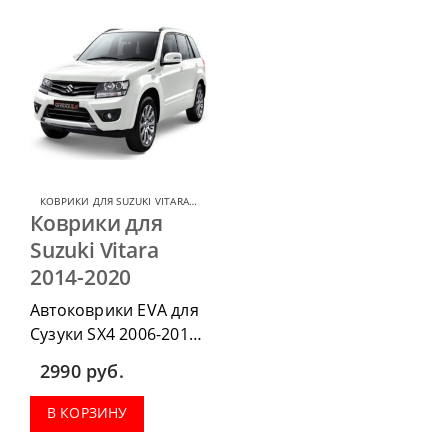
КОВРИКИ ДЛЯ SUZUKI VITARA
,
КОВРИКИ ДЛЯ SUZUKI
Коврики для
Suzuki Vitara
2014-2020
Автоковрики EVA для
Сузуки SX4 2006-2016
можно приобрести в
2990
руб.
комплектации:
водительский коврик,
В КОРЗИНУ
комплект передних,