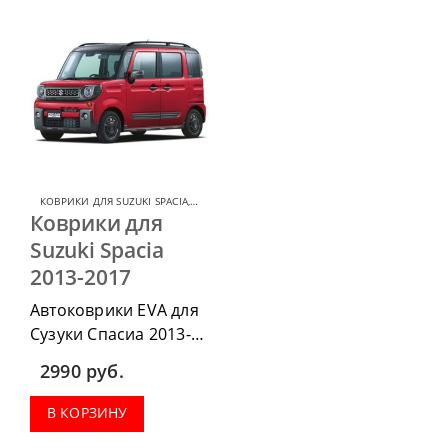
КОВРИКИ ДЛЯ SUZUKI SPACIA
,
КОВРИКИ ДЛЯ SUZUKI
Коврики для
Suzuki Spacia
2013-2017
Автоковрики EVA для
Сузуки Спасиа 2013-
2017 можно
2990
руб.
приобрести в
комплектации:
В КОРЗИНУ
водительский коврик,