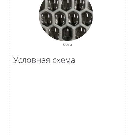
Сота
Условная схема