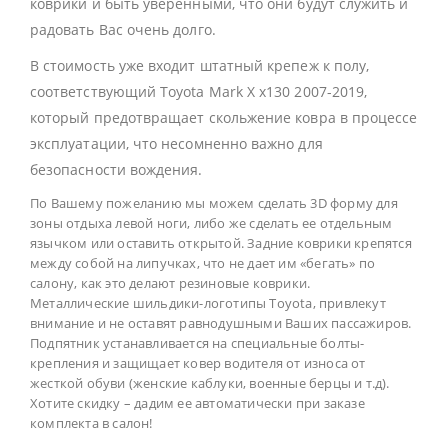
коврики и быть уверенными, что они будут служить и
радовать Вас очень долго.
В стоимость уже входит штатный крепеж к полу,
соответствующий Toyota Mark X x130 2007-2019,
который предотвращает скольжение ковра в процессе
эксплуатации, что несомненно важно для
безопасности вождения.
По Вашему пожеланию мы можем сделать 3D форму для
зоны отдыха левой ноги, либо же сделать ее отдельным
язычком или оставить открытой. Задние коврики крепятся
между собой на липучках, что не дает им «бегать» по
салону, как это делают резиновые коврики.
Металлические шильдики-логотипы Toyota, привлекут
внимание и не оставят равнодушными Ваших пассажиров.
Подпятник устанавливается на специальные болты-
крепления и защищает ковер водителя от износа от
жесткой обуви (женские каблуки, военные берцы и т.д).
Хотите скидку – дадим ее автоматически при заказе
комплекта в салон!