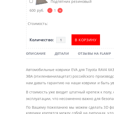
Подпятник резиновый
600
руб.
-
1
+
Стоимость:
В КОРЗИНУ
ОПИСАНИЕ
ДЕТАЛИ
ОТЗЫВЫ НА FLAMP
Автомобильные коврики EVA для Toyota RAV4 XA
ЭВА (этиленвинилацетат) российского производс
нам давать гарантию на наши коврики и быть ув
В стоимость уже входит штатный крепеж к полу,
эксплуатации, что несомненно важно для безоп
По Вашему пожеланию мы можем сделать 3D фор
коврики крепятся между собой на липучках, что 