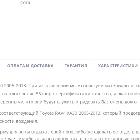
Сота
ОПЛАТА И ДОСТАВКА
ГАРАНТИЯ
ХАРАКТЕРИСТИКИ
30 2005-2013. При изготовлении мы используем материалы иск
тва плотностью 55 шор с сертификатами качества, и окантовочн
еренными, что они будут служить и радовать Вас очень долго.
 соответствующий Toyota RAV4 XA30 2005-2013, который предо
асности вождения.
му для зоны отдыха левой ноги, либо же сделать ее отдельн
не дает им «бегать» по салону, как это делают резиновые ков