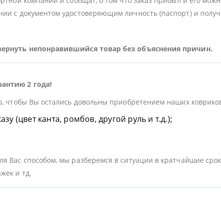
ортной компании и сообщат, о том что заказ прибыл и его можн
ии с документом удостоверяющим личность (паспорт) и получа
 вернуть непонравившийся товар без объяснения причин.
рантию 2 года!
о, чтобы Вы остались довольны приобретением наших ковриков.
у (цвет канта, ромбов, другой руль и т.д.);
я Вас способом, мы разберемся в ситуации в кратчайшие срок
жек и тд.