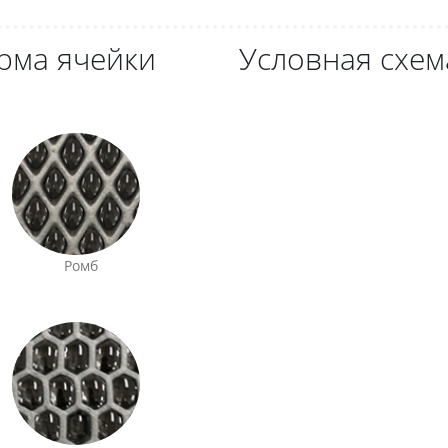
рма ячейки
Условная схем
Ромб