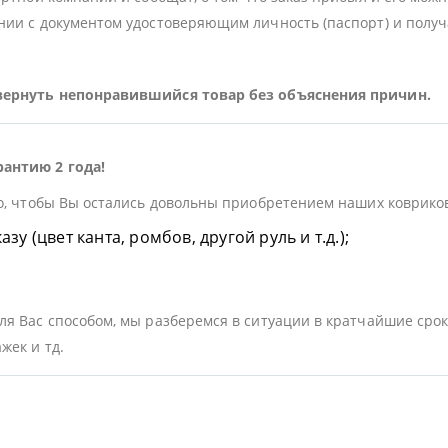
ии с документом удостоверяющим личность (паспорт) и получа
 вернуть непонравившийся товар без объяснения причин.
рантию 2 года!
о, чтобы Вы остались довольны приобретением наших ковриков.
у (цвет канта, ромбов, другой руль и т.д.);
я Вас способом, мы разберемся в ситуации в кратчайшие срок
жек и тд.