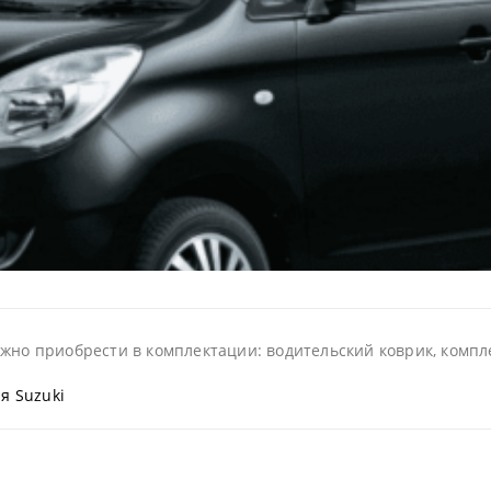
жно приобрести в комплектации: водительский коврик, компле
я Suzuki