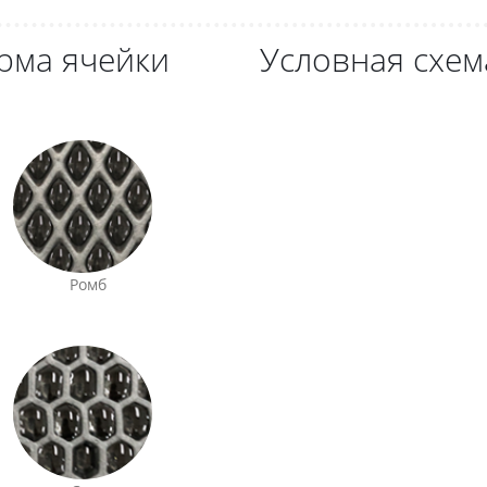
рма ячейки
Условная схем
Ромб