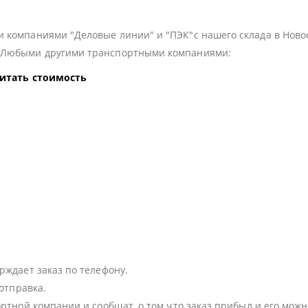
 компаниями "Деловые линии" и "ПЭК"с нашего склада в Ново
з Любыми другими транспортными компаниями:
читать стоимость
:
рждает заказ по телефону.
 отправка.
ортной компании и сообщат, о том что заказ прибыл и его можн