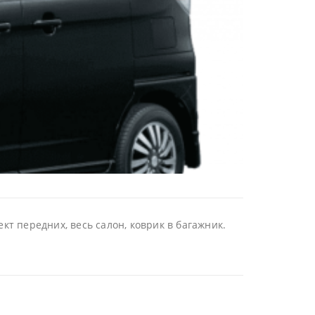
кт передних, весь салон, коврик в багажник.