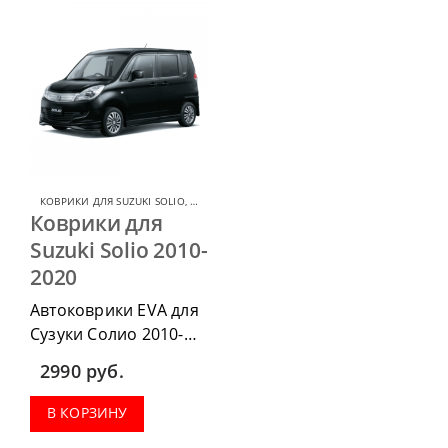
КОВРИКИ ДЛЯ SUZUKI SOLIO
,
КОВРИКИ ДЛЯ SUZUKI
Коврики для
Suzuki Solio 2010-
2020
Автоковрики EVA для
Сузуки Солио 2010-
2020 можно
2990
руб.
приобрести в
комплектации:
В КОРЗИНУ
водительский коврик,