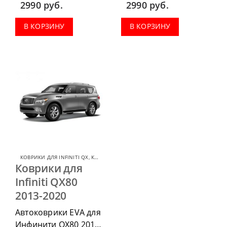
2990
руб.
2990
руб.
приобрести в
приобрести в
комплектации:
комплектации:
В КОРЗИНУ
В КОРЗИНУ
водительский коврик,
водительский коврик,
комплект передних,
комплект передних,
весь салон, коврик в
весь салон, коврик в
багажник.
багажник.
КОВРИКИ ДЛЯ INFINITI QX
,
КОВРИКИ ДЛЯ INFINITI
Коврики для
Infiniti QX80
2013-2020
Автоковрики EVA для
Инфинити QX80 2013-