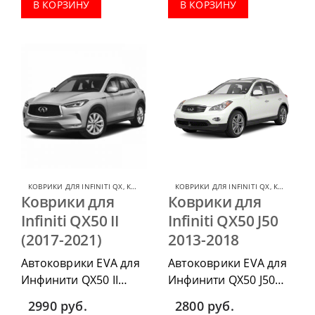
комплектации:
комплектации:
В КОРЗИНУ
В КОРЗИНУ
водительский коврик,
водительский коврик,
комплект передних,
комплект передних,
весь салон, коврик в
весь салон, коврик в
багажник.
багажник.
КОВРИКИ ДЛЯ INFINITI QX
,
КОВРИКИ ДЛЯ INFINITI
КОВРИКИ ДЛЯ INFINITI QX
,
КОВРИКИ ДЛЯ INFINITI
Коврики для
Коврики для
Infiniti QX50 II
Infiniti QX50 J50
(2017-2021)
2013-2018
Автоковрики EVA для
Автоковрики EVA для
Инфинити QX50 II
Инфинити QX50 J50
(2017-2021) можно
2013-2018 можно
2990
руб.
2800
руб.
приобрести в
приобрести в