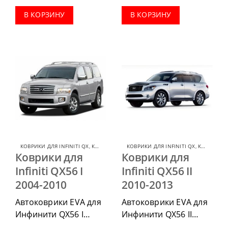
комплектации:
комплектации:
В КОРЗИНУ
В КОРЗИНУ
водительский коврик,
водительский коврик,
комплект передних,
комплект передних,
весь салон, коврик в
весь салон, коврик в
багажник.
багажник.
КОВРИКИ ДЛЯ INFINITI QX
,
КОВРИКИ ДЛЯ INFINITI
КОВРИКИ ДЛЯ INFINITI QX
,
КОВРИКИ ДЛЯ INFINITI
Коврики для
Коврики для
Infiniti QX56 I
Infiniti QX56 II
2004-2010
2010-2013
Автоковрики EVA для
Автоковрики EVA для
Инфинити QX56 I
Инфинити QX56 II
2004-2010 можно
2010-2013 можно