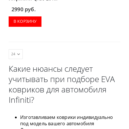
2020 можно
2990
руб.
приобрести в
комплектации:
В КОРЗИНУ
водительский коврик,
комплект передних,
весь салон, коврик в
багажник.
Какие нюансы следует
учитывать при подборе EVA
ковриков для автомобиля
Infiniti?
Изготавливаем коврики индивидуально
под модель вашего автомобиля