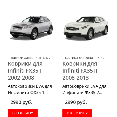
КОВРИКИ ДЛЯ INFINITI FX
,
КОВРИКИ ДЛЯ INFINITI
КОВРИКИ ДЛЯ INFINITI FX
,
КОВРИКИ ДЛЯ INFINITI
Коврики для
Коврики для
Infiniti FX35 I
Infiniti FX35 II
2002-2008
2008-2013
Автоковрики EVA для
Автоковрики EVA для
Инфинити ФХ35 1
Инфинити ФХ35 2
2002-2008 можно
2008-2013 можно
2990
руб.
2990
руб.
приобрести в
приобрести в
комплектации:
комплектации:
В КОРЗИНУ
В КОРЗИНУ