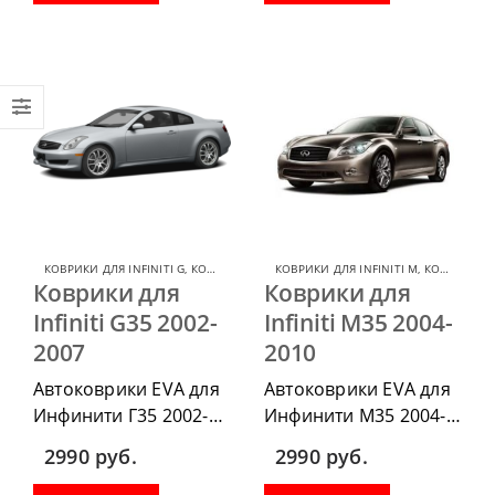
водительский коврик,
водительский коврик,
комплект передних,
комплект передних,
весь салон, коврик в
весь салон, коврик в
багажник.
багажник.
КОВРИКИ ДЛЯ INFINITI G
,
КОВРИКИ ДЛЯ INFINITI
КОВРИКИ ДЛЯ INFINITI M
,
КОВРИКИ ДЛЯ INFINITI
Коврики для
Коврики для
Infiniti G35 2002-
Infiniti M35 2004-
2007
2010
Автоковрики EVA для
Автоковрики EVA для
Инфинити Г35 2002-
Инфинити М35 2004-
2007 можно
2010 можно
2990
руб.
2990
руб.
приобрести в
приобрести в