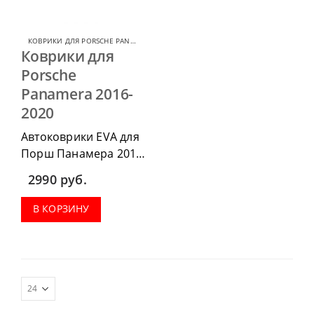
КОВРИКИ ДЛЯ PORSCHE PANAMERA
,
КОВРИКИ ДЛЯ PORSCHE
Коврики для
Porsche
Panamera 2016-
2020
Автоковрики EVA для
Порш Панамера 2016-
2020, можно
2990
руб.
приобрести в
комплектации:
В КОРЗИНУ
водительский коврик,
комплект передних,
коврики в салон,
коврик в багажник.