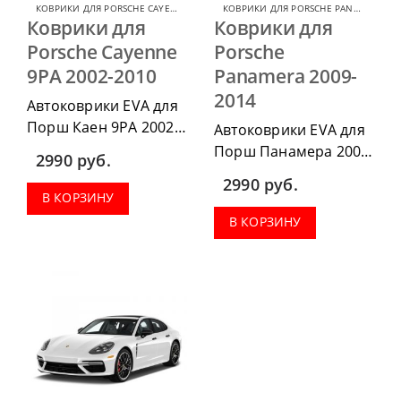
КОВРИКИ ДЛЯ PORSCHE CAYENNE
,
КОВРИКИ ДЛЯ PORSCHE
КОВРИКИ ДЛЯ PORSCHE PANAMERA
,
КО
Коврики для
Коврики для
Porsche Cayenne
Porsche
9PA 2002-2010
Panamera 2009-
2014
Автоковрики EVA для
Порш Каен 9PA 2002-
Автоковрики EVA для
20010, можно
Порш Панамера 2009-
2990
руб.
приобрести в
2014, можно
2990
руб.
комплектации:
приобрести в
В КОРЗИНУ
водительский коврик,
комплектации:
В КОРЗИНУ
комплект передних,
водительский коврик,
коврики в салон,
комплект передних,
коврик в багажник.
коврики в салон,
коврик в багажник.