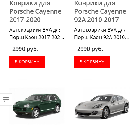
Коврики для
Коврики для
Porsche Cayenne
Porsche Cayenne
2017-2020
92A 2010-2017
Автоковрики EVA для
Автоковрики EVA для
Порш Каен 2017-2020,
Порш Каен 92A 2010-
можно приобрести в
2017, можно
2990
руб.
2990
руб.
комплектации:
приобрести в
водительский коврик,
комплектации:
В КОРЗИНУ
В КОРЗИНУ
комплект передних,
водительский коврик,
коврики в салон,
комплект передних,
коврик в багажник.
коврики в салон,
коврик в багажник.