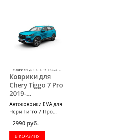
комплект передних,
комплект передних,
весь салон, коврик в
весь салон, коврик в
багажник.
багажник.
КОВРИКИ ДЛЯ CHERY TIGGO
,
КОВРИКИ ДЛЯ CHERY
Коврики для
Chery Tiggo 7 Pro
2019-…
Автоковрики EVA для
Чери Тигго 7 Про
2019-н.в. можно
2990
руб.
приобрести в
комплектации:
В КОРЗИНУ