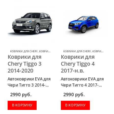
КОВРИКИ ДЛЯ CHERY
,
КОВРИКИ ДЛЯ CHERY TIGGO
КОВРИКИ ДЛЯ CHERY
,
КОВРИКИ ДЛЯ CHERY TIGGO
Коврики для
Коврики для
Chery Tiggo 3
Chery Tiggo 4
2014-2020
2017-н.в.
Автоковрики EVA для
Автоковрики EVA для
Чери Тигго 3 2014-
Чери Тигго 4 2017-
2020. можно
н.в.. можно
2990
руб.
2990
руб.
приобрести в
приобрести в
комплектации:
комплектации:
В КОРЗИНУ
В КОРЗИНУ
водительский коврик,
водительский коврик,