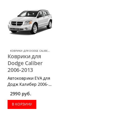
КОВРИКИ ДЛЯ DODGE CALIBER
,
КОВРИКИ ДЛЯ DODGE
Коврики для
Dodge Caliber
2006-2013
Автоковрики EVA для
Додж Калибер 2006-
2013 г.в. можно
2990
руб.
приобрести в
комплектации:
В КОРЗИНУ
водительский коврик,