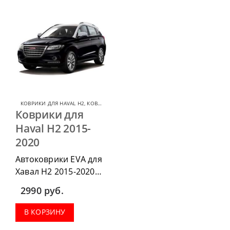
КОВРИКИ ДЛЯ HAVAL H2
,
КОВРИКИ ДЛЯ HAVAL
Коврики для
Haval H2 2015-
2020
Автоковрики EVA для
Хавал Н2 2015-2020
г.в. можно
2990
руб.
приобрести в
комплектации:
В КОРЗИНУ
водительский коврик,