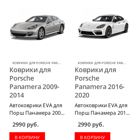
КОВРИКИ ДЛЯ PORSCHE PANAMERA
,
КОВРИКИ ДЛЯ PORSCHE
КОВРИКИ ДЛЯ PORSCHE PANAMERA
,
КО
Коврики для
Коврики для
Porsche
Porsche
Panamera 2009-
Panamera 2016-
2014
2020
Автоковрики EVA для
Автоковрики EVA для
Порш Панамера 2009-
Порш Панамера 2016-
2014, можно
2020, можно
2990
руб.
2990
руб.
приобрести в
приобрести в
комплектации:
комплектации:
В КОРЗИНУ
В КОРЗИНУ