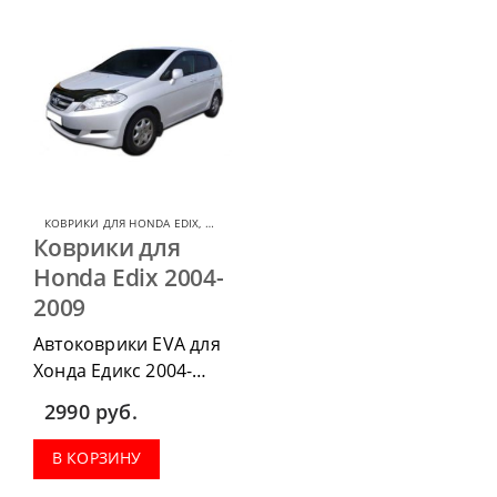
КОВРИКИ ДЛЯ HONDA EDIX
,
КОВРИКИ ДЛЯ HONDA
Коврики для
Honda Edix 2004-
2009
Автоковрики EVA для
Хонда Едикс 2004-
2009, можно
2990
руб.
приобрести в
комплектации:
В КОРЗИНУ
водительский коврик,