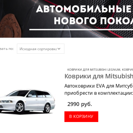
ать по:
КОВРИКИ ДЛЯ MITSUBISHI LEGNUM
,
КОВРИК
Коврики для Mitsubis
Автоковрики EVA для Митсуб
приобрести в комплектации:
весь салон, коврик в багажн
2990
руб.
В КОРЗИНУ