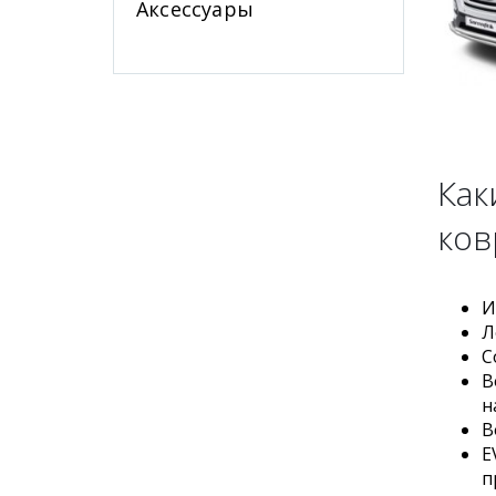
Аксессуары
Как
ков
И
Л
С
В
н
В
E
п