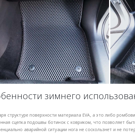
бенности зимнего использова
аря структуре поверхности материала EVA, а это либо ромбов
нная сцепка подошвы ботинок с ковриком, что позволяет быт
енциально аварийной ситуации нога не соскользнет и не потер