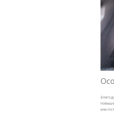
Осо
Благод
повыше
или пот