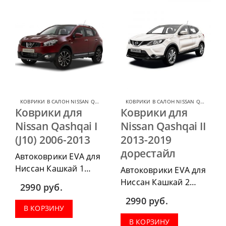
КОВРИКИ В САЛОН NISSAN QASHQAI
,
КОВРИКИ В САЛОН ДЛЯ NISSAN
КОВРИКИ В САЛОН NISSAN QASHQAI
,
К
Коврики для
Коврики для
Nissan Qashqai I
Nissan Qashqai II
(J10) 2006-2013
2013-2019
дорестайл
Автоковрики EVA для
Ниссан Кашкай 1
Автоковрики EVA для
2006-2013 можно
Ниссан Кашкай 2
2990
руб.
приобрести в
2013-2020 можно
2990
руб.
комплектации:
приобрести в
В КОРЗИНУ
водительский коврик,
комплектации:
В КОРЗИНУ