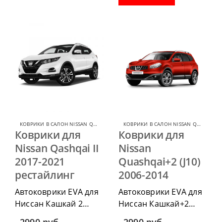
комплект передних,
водительский коврик,
весь салон, коврик в
комплект передних,
багажник.
весь салон, коврик в
багажник.
КОВРИКИ В САЛОН NISSAN QASHQAI
,
КОВРИКИ В САЛОН ДЛЯ NISSAN
КОВРИКИ В САЛОН NISSAN QASHQAI
,
К
Коврики для
Коврики для
Nissan Qashqai II
Nissan
2017-2021
Quashqai+2 (J10)
рестайлинг
2006-2014
Автоковрики EVA для
Автоковрики EVA для
Ниссан Кашкай 2
Ниссан Кашкай+2
2017-2021 рестайлинг
2008-2014 можно
2990
руб.
2990
руб.