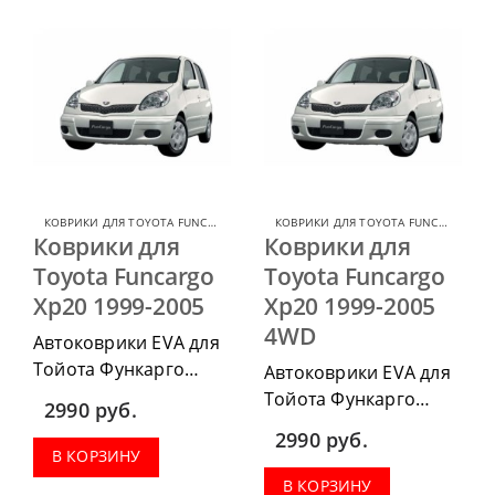
КОВРИКИ ДЛЯ TOYOTA FUNCARGO
,
КОВРИКИ ДЛЯ TOYOTA
КОВРИКИ ДЛЯ TOYOTA FUNCARGO
,
КО
Коврики для
Коврики для
Toyota Funcargo
Toyota Funcargo
Xp20 1999-2005
Xp20 1999-2005
4WD
Автоковрики EVA для
Тойота Функарго
Автоковрики EVA для
1999-2005 можно
Тойота Функарго
2990
руб.
п
риобрести в
1999-2005 4ВД можно
2990
руб.
комплектации:
п
риобрести в
В КОРЗИНУ
водительский коврик,
комплектации:
В КОРЗИНУ