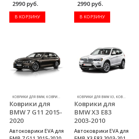
2990
руб.
2990
руб.
приобрести в
приобрести в
комплектации:
комплектации:
В КОРЗИНУ
В КОРЗИНУ
водительский
водительский
коврик, комплект
коврик, комплект
передних, весь салон,
передних, весь салон,
коврик в багажник.
коврик в багажник.
КОВРИКИ ДЛЯ BMW
,
КОВРИКИ ДЛЯ BMW 7 SERIES
КОВРИКИ ДЛЯ BMW X3
,
КОВРИКИ ДЛЯ BMW
Коврики для
Коврики для
BMW 7 G11 2015-
BMW X3 E83
2020
2003-2010
Автоковрики EVA для
Автоковрики EVA для
БМВ 7 G11 2015-2020
БМВ Х3 Е83 2003-2010