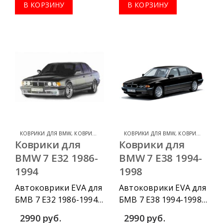
комплектации:
комплектации:
В КОРЗИНУ
В КОРЗИНУ
водительский
водительский
коврик, комплект
коврик, комплект
передних, весь салон,
передних, весь салон,
коврик в багажник.
коврик в багажник.
КОВРИКИ ДЛЯ BMW
,
КОВРИКИ ДЛЯ BMW 7 SERIES
КОВРИКИ ДЛЯ BMW
,
КОВРИКИ ДЛЯ BMW 7 SERIES
Коврики для
Коврики для
BMW 7 E32 1986-
BMW 7 E38 1994-
1994
1998
Автоковрики EVA для
Автоковрики EVA для
БМВ 7 Е32 1986-1994
БМВ 7 Е38 1994-1998
г.в. можно
г.в. можно
2990
руб.
2990
руб.