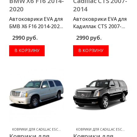
BMW X6 F16 2014-
Cadillac CTS 2007-
2020
2014
Автоковрики EVA для
Автоковрики EVA для
БМВ Х6 F16 2014-2020
Кадиллак CTS 2007-
г.в. можно
2014 г.в. можно
2990
руб.
2990
руб.
приобрести в
приобрести в
комплектации:
комплектации:
В КОРЗИНУ
В КОРЗИНУ
водительский
водительский
коврик, комплект
коврик, комплект
передних, весь салон,
передних, весь салон,
коврик в багажник.
коврик в багажник.
КОВРИКИ ДЛЯ CADILLAC ESCALADE
,
КОВРИКИ ДЛЯ CADILLAC
КОВРИКИ ДЛЯ CADILLAC ESCALADE
,
К
Коврики для
Коврики для