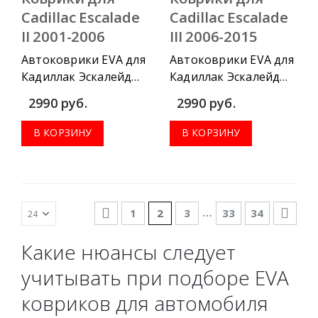
Cadillac Escalade
Cadillac Escalade
II 2001-2006
III 2006-2015
Автоковрики EVA для
Автоковрики EVA для
Кадиллак Эскалейд
Кадиллак Эскалейд
2001-2006 г.в. можно
GMT900 2006-2015 г.в.
2990
руб.
2990
руб.
приобрести в
можно приобрести в
комплектации:
комплектации:
В КОРЗИНУ
В КОРЗИНУ
водительский
водительский
коврик, комплект
коврик, комплект
передних, весь салон,
передних, весь салон,
коврик в багажник.
коврик в багажник.
…
1
2
3
33
34
Какие нюансы следует
учитывать при подборе EVA
ковриков для автомобиля