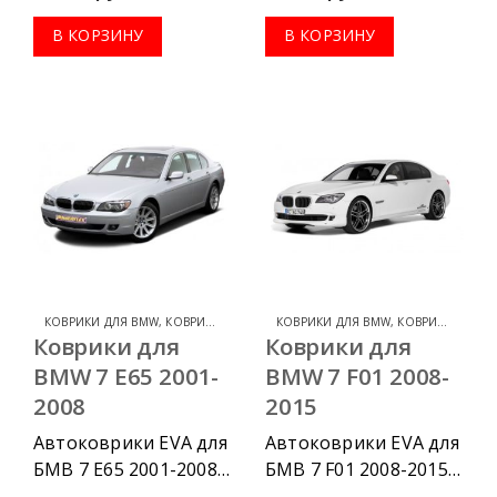
приобрести в
приобрести в
комплектации:
комплектации:
В КОРЗИНУ
В КОРЗИНУ
водительский
водительский
коврик, комплект
коврик, комплект
передних, весь салон,
передних, весь салон,
коврик в багажник.
коврик в багажник.
КОВРИКИ ДЛЯ BMW
,
КОВРИКИ ДЛЯ BMW 7 SERIES
КОВРИКИ ДЛЯ BMW
,
КОВРИКИ ДЛЯ BMW 7 SERIES
Коврики для
Коврики для
BMW 7 E65 2001-
BMW 7 F01 2008-
2008
2015
Автоковрики EVA для
Автоковрики EVA для
БМВ 7 Е65 2001-2008
БМВ 7 F01 2008-2015
г.в. можно
г.в. можно