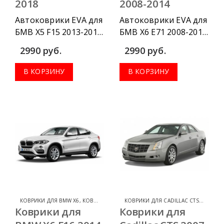
2018
2008-2014
Автоковрики EVA для
Автоковрики EVA для
БМВ Х5 F15 2013-2018
БМВ Х6 Е71 2008-2014
г.в. можно
г.в. можно
2990
руб.
2990
руб.
приобрести в
приобрести в
комплектации:
комплектации:
В КОРЗИНУ
В КОРЗИНУ
водительский
водительский
коврик, комплект
коврик, комплект
передних, весь салон,
передних, весь салон,
коврик в багажник.
коврик в багажник.
КОВРИКИ ДЛЯ BMW X6
,
КОВРИКИ ДЛЯ BMW
КОВРИКИ ДЛЯ CADILLAC CTS
,
КОВРИК
Коврики для
Коврики для