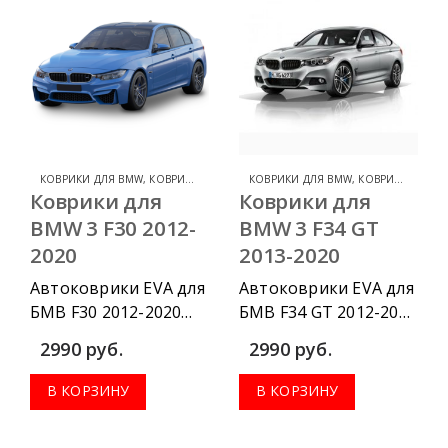
КОВРИКИ ДЛЯ BMW
,
КОВРИКИ ДЛЯ BMW 3 SERIES
КОВРИКИ ДЛЯ BMW
,
КОВРИКИ ДЛЯ BMW 3 SERIES
Коврики для
Коврики для
BMW 3 F30 2012-
BMW 3 F34 GT
2020
2013-2020
Автоковрики EVA для
Автоковрики EVA для
БМВ F30 2012-2020
БМВ F34 GT 2012-2020
г.в. можно
г.в. можно
2990
руб.
2990
руб.
приобрести в
приобрести в
комплектации:
комплектации:
В КОРЗИНУ
В КОРЗИНУ
водительский
водительский
коврик, комплект
коврик, комплект