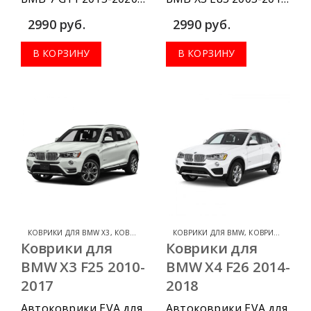
г.в. можно
г.в. можно
2990
руб.
2990
руб.
приобрести в
приобрести в
комплектации:
комплектации:
В КОРЗИНУ
В КОРЗИНУ
водительский
водительский
коврик, комплект
коврик, комплект
передних, весь салон,
передних, весь салон,
коврик в багажник.
коврик в багажник.
КОВРИКИ ДЛЯ BMW X3
,
КОВРИКИ ДЛЯ BMW
КОВРИКИ ДЛЯ BMW
,
КОВРИКИ ДЛЯ BMW X4
Коврики для
Коврики для
BMW X3 F25 2010-
BMW X4 F26 2014-
2017
2018
Автоковрики EVA для
Автоковрики EVA для