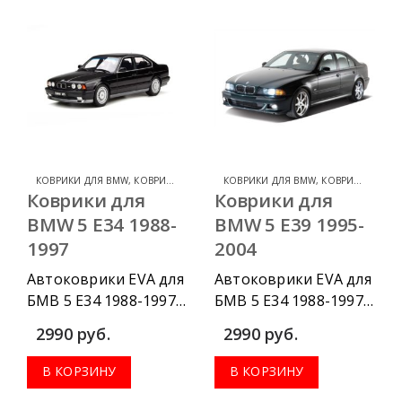
передних, весь салон,
передних, весь салон,
коврик в багажник.
коврик в багажник.
КОВРИКИ ДЛЯ BMW
,
КОВРИКИ ДЛЯ BMW 5 SERIES
КОВРИКИ ДЛЯ BMW
,
КОВРИКИ ДЛЯ BMW 5 SERIES
Коврики для
Коврики для
BMW 5 E34 1988-
BMW 5 E39 1995-
1997
2004
Автоковрики EVA для
Автоковрики EVA для
БМВ 5 Е34 1988-1997
БМВ 5 Е34 1988-1997
г.в. можно
г.в. можно
2990
руб.
2990
руб.
приобрести в
приобрести в
комплектации:
комплектации:
В КОРЗИНУ
В КОРЗИНУ
водительский
водительский