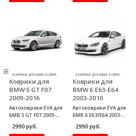
водительский
водительский
коврик, комплект
коврик, комплект
передних, весь салон,
передних, весь салон,
коврик в багажник.
коврик в багажник.
КОВРИКИ ДЛЯ BMW
,
КОВРИКИ ДЛЯ BMW 5 SERIES
КОВРИКИ ДЛЯ BMW
,
КОВРИКИ ДЛЯ BMW 6 SERIES
Коврики для
Коврики для
BMW 5 GT F07
BMW 6 E63-E64
2009-2016
2003-2010
Автоковрики EVA для
Автоковрики EVA для
БМВ 5 GT F07 2009-
БМВ 6 Е63/Е64 2003-
2016 г.в. можно
2010 г.в. можно
2990
руб.
2990
руб.
приобрести в
приобрести в