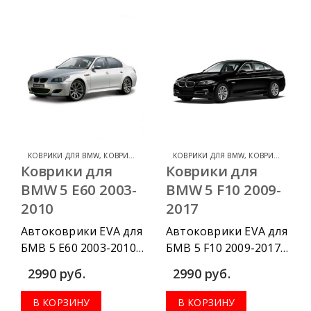
коврик, комплект
коврик, комплект
передних, весь салон,
передних, весь салон,
коврик в багажник.
коврик в багажник.
КОВРИКИ ДЛЯ BMW
,
КОВРИКИ ДЛЯ BMW 5 SERIES
КОВРИКИ ДЛЯ BMW
,
КОВРИКИ ДЛЯ BMW 5 SERIES
Коврики для
Коврики для
BMW 5 E60 2003-
BMW 5 F10 2009-
2010
2017
Автоковрики EVA для
Автоковрики EVA для
БМВ 5 Е60 2003-2010
БМВ 5 F10 2009-2017
г.в. можно
г.в. можно
2990
руб.
2990
руб.
приобрести в
приобрести в
комплектации:
комплектации:
В КОРЗИНУ
В КОРЗИНУ