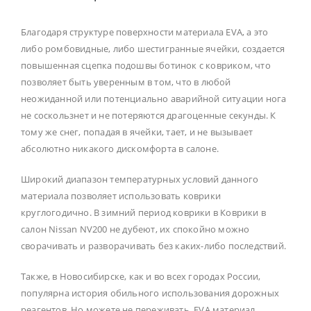
Благодаря структуре поверхности материала EVA, а это
либо ромбовидные, либо шестигранные ячейки, создается
повышенная сцепка подошвы ботинок с ковриком, что
позволяет быть уверенным в том, что в любой
неожиданной или потенциально аварийной ситуации нога
не соскользнет и не потеряются драгоценные секунды. К
тому же снег, попадая в ячейки, тает, и не вызывает
абсолютно никакого дискомфорта в салоне.
Широкий диапазон температурных условий данного
материала позволяет использовать коврики
круглогодично. В зимний период коврики в Коврики в
салон Nissan NV200 не дубеют, их спокойно можно
сворачивать и разворачивать без каких-либо последствий.
Также, в Новосибирске, как и во всех городах России,
популярна история обильного использования дорожных
реагентов. Но можете не переживать, EVA материал