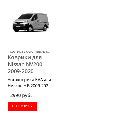
КОВРИКИ В САЛОН NISSAN NV200
,
КОВРИКИ В САЛОН ДЛЯ NISSAN
Коврики для
Nissan NV200
2009-2020
Автоковрики EVA для
Ниссан НВ 2009-2020
можно приобрести в
2990
руб.
комплектации:
водительский коврик,
В КОРЗИНУ
комплект передних,