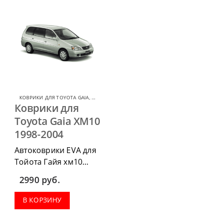
КОВРИКИ ДЛЯ TOYOTA GAIA
,
КОВРИКИ ДЛЯ TOYOTA
Коврики для
Toyota Gaia XM10
1998-2004
Автоковрики EVA для
Тойота Гайя хм10
1998-2004 можно
2990
руб.
п
риобрести в
комплектации:
В КОРЗИНУ
водительский коврик,