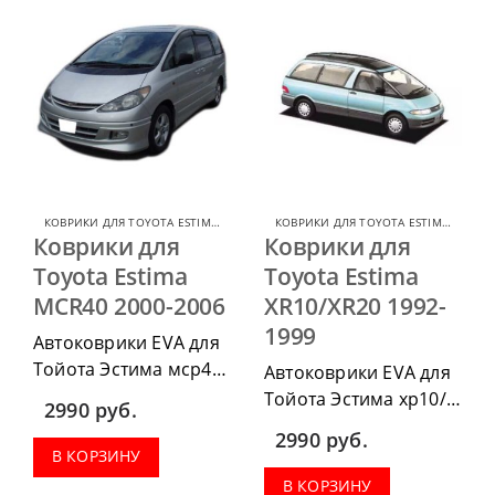
КОВРИКИ ДЛЯ TOYOTA ESTIMA
,
КОВРИКИ ДЛЯ TOYOTA
КОВРИКИ ДЛЯ TOYOTA ESTIMA
,
КОВРИ
Коврики для
Коврики для
Toyota Estima
Toyota Estima
MCR40 2000-2006
XR10/XR20 1992-
1999
Автоковрики EVA для
Тойота Эстима мср40
Автоковрики EVA для
2000-2006 можно
Тойота Эстима хр10/
2990
руб.
п
риобрести в
хр20 1992-1999 можно
2990
руб.
комплектации:
п
риобрести в
В КОРЗИНУ
водительский коврик,
комплектации:
В КОРЗИНУ