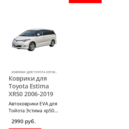
комплект передних, весь
водительский коврик,
салон, коврик в
комплект передних, весь
багажник.
салон, коврик в
багажник.
КОВРИКИ ДЛЯ TOYOTA ESTIMA
,
КОВРИКИ ДЛЯ TOYOTA
Коврики для
Toyota Estima
XR50 2006-2019
Автоковрики EVA для
Тойота Эстима хр50
2006-2019 можно
2990
руб.
п
риобрести в