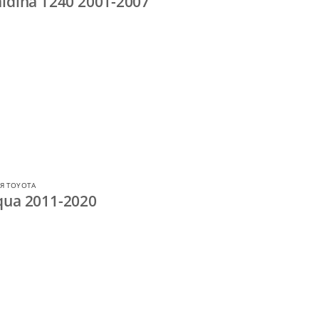
ldina T240 2001-2007
Я TOYOTA
qua 2011-2020