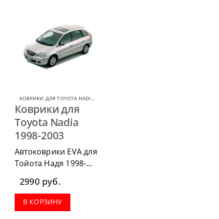
КОВРИКИ ДЛЯ TOYOTA NADIA
,
КОВРИКИ ДЛЯ TOYOTA
Коврики для
Toyota Nadia
1998-2003
Автоковрики EVA для
Тойота Надя 1998-
2003 можно
2990
руб.
п
риобрести в
комплектации:
В КОРЗИНУ
водительский коврик,