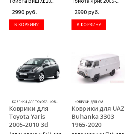
Тойота Виш ХЕ20
Тойота Ярис 2005-
2009-2017 можно
2010 можно
2990
руб.
2990
руб.
приобрести в
приобрести в
комплектации:
комплектации:
В КОРЗИНУ
В КОРЗИНУ
водительский
водительский
коврик, комплект
коврик, комплект
передних, весь салон,
передних, весь салон,
коврик в багажник.
коврик в багажник.
КОВРИКИ ДЛЯ TOYOTA
,
КОВРИКИ ДЛЯ TOYOTA YARIS
КОВРИКИ ДЛЯ УАЗ
Коврики для
Коврики для UAZ
Toyota Yaris
Buhanka 3303
2005-2010 3d
1965-2020