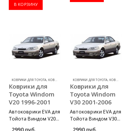
водительский
комплектации:
В КОРЗИНУ
коврик, комплект
водительский
передних, весь салон,
коврик, комплект
коврик в багажник.
передних, весь салон,
коврик в багажник.
КОВРИКИ ДЛЯ TOYOTA
,
КОВРИКИ ДЛЯ TOYOTA WINDOM
КОВРИКИ ДЛЯ TOYOTA
,
КОВРИКИ ДЛЯ TOYOTA WINDOM
Коврики для
Коврики для
Toyota Windom
Toyota Windom
V20 1996-2001
V30 2001-2006
Автоковрики EVA для
Автоковрики EVA для
Тойота Виндом V20
Тойота Виндом V30
1996-2001 можно
2001-2006 можно
2990
руб.
2990
руб.