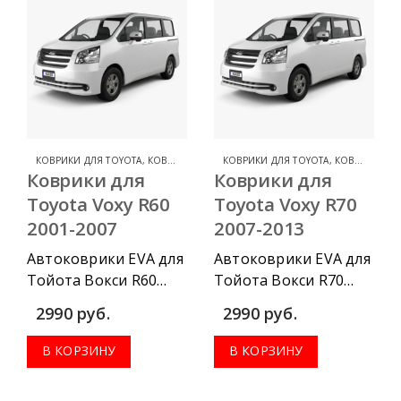
коврик в багажник.
коврик в багажник.
КОВРИКИ ДЛЯ TOYOTA
,
КОВРИКИ ДЛЯ TOYOTA VOXY
КОВРИКИ ДЛЯ TOYOTA
,
КОВРИКИ ДЛЯ TOYOTA VOXY
Коврики для
Коврики для
Toyota Voxy R60
Toyota Voxy R70
2001-2007
2007-2013
Автоковрики EVA для
Автоковрики EVA для
Тойота Вокси R60
Тойота Вокси R70
2001-2007 можно
2007-2013 можно
2990
руб.
2990
руб.
приобрести в
приобрести в
комплектации:
комплектации:
В КОРЗИНУ
В КОРЗИНУ
водительский
водительский
коврик, комплект
коврик, комплект