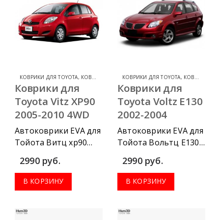
КОВРИКИ ДЛЯ TOYOTA
,
КОВРИКИ ДЛЯ TOYOTA VITZ
КОВРИКИ ДЛЯ TOYOTA
,
КОВРИКИ ДЛЯ TOYOTA VOLTZ
Коврики для
Коврики для
Toyota Vitz XP90
Toyota Voltz E130
2005-2010 4WD
2002-2004
Автоковрики EVA для
Автоковрики EVA для
Тойота Витц хр90
Тойота Вольтц Е130
2005-2010 можно
2002-2004 можно
2990
руб.
2990
руб.
приобрести в
приобрести в
комплектации:
комплектации:
В КОРЗИНУ
В КОРЗИНУ
водительский
водительский
коврик, комплект
коврик, комплект
передних, весь салон,
передних, весь салон,