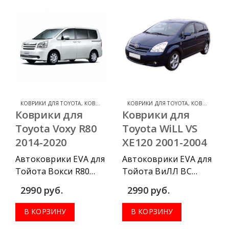
передних, весь салон,
передних, весь салон,
коврик в багажник.
коврик в багажник.
КОВРИКИ ДЛЯ TOYOTA
,
КОВРИКИ ДЛЯ TOYOTA VOXY
КОВРИКИ ДЛЯ TOYOTA
,
КОВРИКИ ДЛЯ TOYOTA WILL VS
Коврики для
Коврики для
Toyota Voxy R80
Toyota WiLL VS
2014-2020
XE120 2001-2004
Автоковрики EVA для
Автоковрики EVA для
Тойота Вокси R80
Тойота ВиЛЛ ВС
2014-2020 можно
ХЕ120 2001-2004
2990
руб.
2990
руб.
приобрести в
можно приобрести в
комплектации:
комплектации:
В КОРЗИНУ
В КОРЗИНУ
водительский
водительский