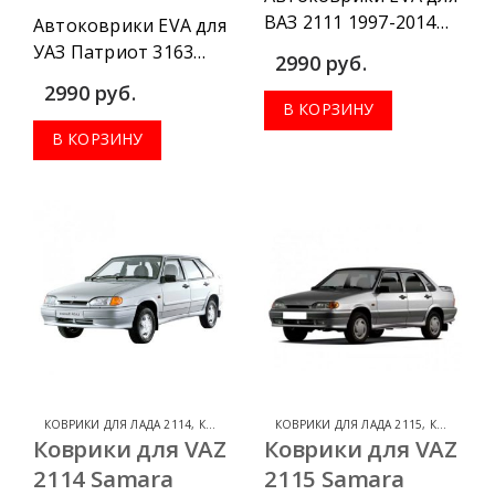
ВАЗ 2111 1997-2014
Автоковрики EVA для
можно приобрести в
УАЗ Патриот 3163
2990
руб.
комплектации:
2005-2020 можно
2990
руб.
водительский
приобрести в
В КОРЗИНУ
коврик, комплект
комплектации:
В КОРЗИНУ
передних, весь салон,
водительский
коврик в багажник.
коврик, комплект
передних, весь салон,
коврик в багажник.
КОВРИКИ ДЛЯ ЛАДА 2114
,
КОВРИКИ ДЛЯ ЛАДА
КОВРИКИ ДЛЯ ЛАДА 2115
,
КОВРИКИ ДЛЯ ЛАДА
Коврики для VAZ
Коврики для VAZ
2114 Samara
2115 Samara