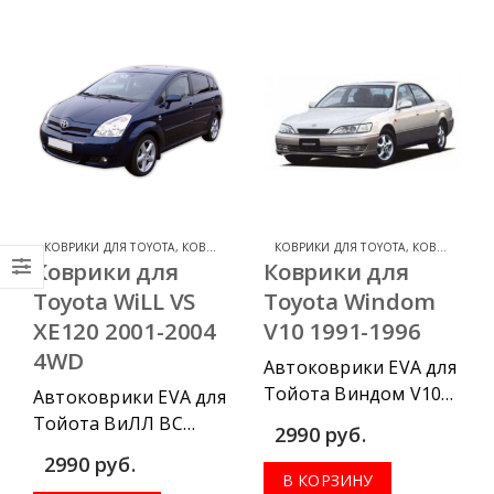
коврик, комплект
коврик, комплект
передних, весь салон,
передних, весь салон,
коврик в багажник.
коврик в багажник.
КОВРИКИ ДЛЯ TOYOTA
,
КОВРИКИ ДЛЯ TOYOTA WILL VS
КОВРИКИ ДЛЯ TOYOTA
,
КОВРИКИ ДЛЯ TOYOTA WINDOM
Коврики для
Коврики для
Toyota WiLL VS
Toyota Windom
XE120 2001-2004
V10 1991-1996
4WD
Автоковрики EVA для
Тойота Виндом V10
Автоковрики EVA для
1991-1996 можно
Тойота ВиЛЛ ВС
2990
руб.
приобрести в
ХЕ120 2001-2004
2990
руб.
комплектации:
можно приобрести в
В КОРЗИНУ