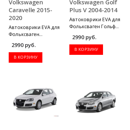
Volkswagen
Volkswagen Golf
Caravelle 2015-
Plus V 2004-2014
2020
Автоковрики EVA для
Фольксваген Гольф
Автоковрики EVA для
Плюс 5 2004-2014
Фольксваген
2990
руб.
можно приобрести в
Каравелла 2015-2020
2990
руб.
комплектации:
можно приобрести в
В КОРЗИНУ
водительский
комплектации:
В КОРЗИНУ
коврик, комплект
водительский
передних, весь салон,
коврик, комплект
коврик в багажник.
передних, весь салон,
коврик в багажник.