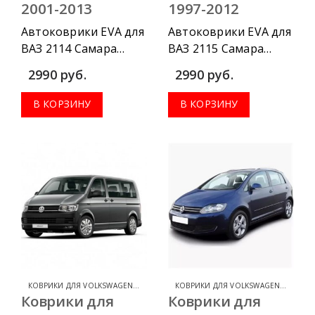
2001-2013
1997-2012
Автоковрики EVA для
Автоковрики EVA для
ВАЗ 2114 Самара
ВАЗ 2115 Cамара
2001-2013 можно
1997-2012 можно
2990
руб.
2990
руб.
приобрести в
приобрести в
комплектации:
комплектации:
В КОРЗИНУ
В КОРЗИНУ
водительский
водительский
коврик, комплект
коврик, комплект
передних, весь салон,
передних, весь салон,
коврик в багажник.
коврик в багажник.
КОВРИКИ ДЛЯ VOLKSWAGEN CARAVELLE
,
КОВРИКИ ДЛЯ VOLKSWAGEN
КОВРИКИ ДЛЯ VOLKSWAGEN GOLF
,
К
Коврики для
Коврики для