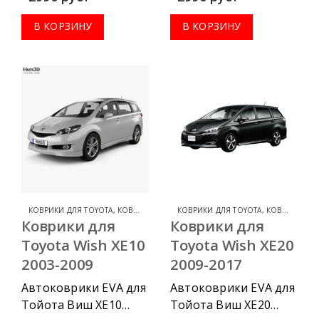
приобрести в
приобрести в
комплектации:
комплектации:
В КОРЗИНУ
В КОРЗИНУ
водительский
водительский
коврик, комплект
коврик, комплект
передних, весь салон,
передних, весь салон,
коврик в багажник.
коврик в багажник.
КОВРИКИ ДЛЯ TOYOTA
,
КОВРИКИ ДЛЯ TOYOTA WISH
КОВРИКИ ДЛЯ TOYOTA
,
КОВРИКИ ДЛЯ TOYOTA WISH
Коврики для
Коврики для
Toyota Wish XE10
Toyota Wish XE20
2003-2009
2009-2017
Автоковрики EVA для
Автоковрики EVA для
Тойота Виш ХЕ10
Тойота Виш ХЕ20