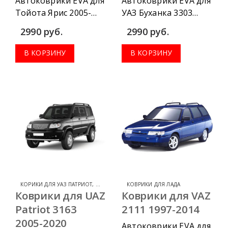
Автоковрики EVA для
Автоковрики EVA для
Тойота Ярис 2005-
УАЗ Буханка 3303
2010 можно
1965-2020 можно
2990
руб.
2990
руб.
приобрести в
приобрести в
комплектации:
комплектации:
В КОРЗИНУ
В КОРЗИНУ
водительский
водительский
коврик, комплект
коврик, комплект
передних, весь салон,
передних, весь салон,
коврик в багажник.
коврик в багажник.
КОРИКИ ДЛЯ УАЗ ПАТРИОТ
,
КОВРИКИ ДЛЯ УАЗ
КОВРИКИ ДЛЯ ЛАДА
Коврики для UAZ
Коврики для VAZ
Patriot 3163
2111 1997-2014
2005-2020
Автоковрики EVA для