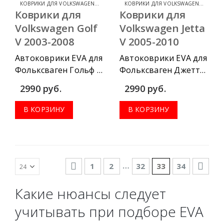
КОВРИКИ ДЛЯ VOLKSWAGEN GOLF
,
КОВРИКИ ДЛЯ VOLKSWAGEN
КОВРИКИ ДЛЯ VOLKSWAGEN JETTA
,
КО
Коврики для
Коврики для
Volkswagen Golf
Volkswagen Jetta
V 2003-2008
V 2005-2010
Автоковрики EVA для
Автоковрики EVA для
Фольксваген Гольф 5
Фольксваген Джетта
2003-2008 можно
5 2005-2010 можно
2990
руб.
2990
руб.
приобрести в
приобрести в
комплектации:
комплектации:
В КОРЗИНУ
В КОРЗИНУ
водительский
водительский
коврик, комплект
коврик, комплект
передних, весь салон,
передних, весь салон,
коврик в багажник.
коврик в багажник.
…
1
2
32
33
34
Какие нюансы следует
учитывать при подборе EVA