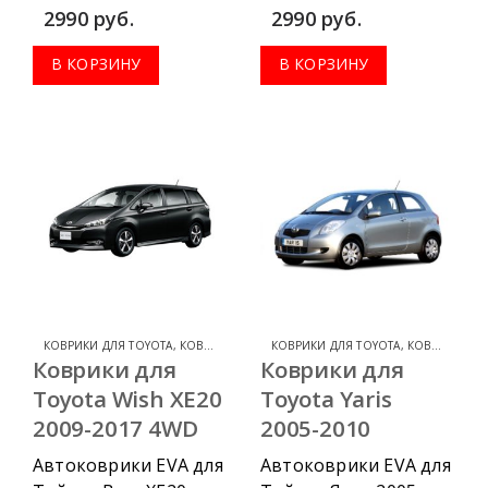
2003-2009 можно
2009-2017 можно
2990
руб.
2990
руб.
приобрести в
приобрести в
комплектации:
комплектации:
В КОРЗИНУ
В КОРЗИНУ
водительский
водительский
коврик, комплект
коврик, комплект
передних, весь салон,
передних, весь салон,
коврик в багажник.
коврик в багажник.
КОВРИКИ ДЛЯ TOYOTA
,
КОВРИКИ ДЛЯ TOYOTA WISH
КОВРИКИ ДЛЯ TOYOTA
,
КОВРИКИ ДЛЯ TOYOTA YARIS
Коврики для
Коврики для
Toyota Wish XE20
Toyota Yaris
2009-2017 4WD
2005-2010
Автоковрики EVA для
Автоковрики EVA для